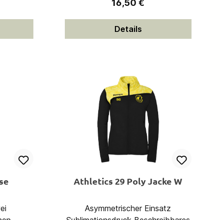
eis:
Regulärer Preis:
16,50 €
Details
ose
Athletics 29 Poly Jacke W
Asymmetrischer Einsatz