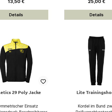
Regulärer Preis:
Regulärer Pr
13,50 €
25,00 €
Details
Details
etics 29 Poly Jacke
Lite Trainingsh
ymmetrischer Einsatz
Kordel im Bund zwei