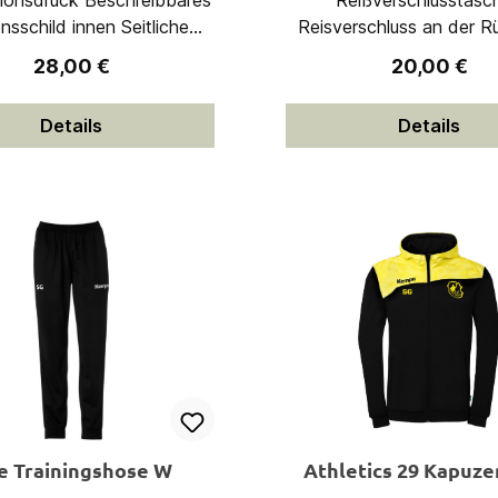
uck Beschreibbares
Reißverschlusstasc
child innen Seitliche
Reisverschluss an der R
ißverschlusstaschen
des Beinabschlusses 100%
Regulärer Preis:
Regulärer Pr
28,00 €
20,00 €
sband an Ärmel und Saum
Polyester (recycel
 Polyester (recycelt)
Details
Details
te Trainingshose W
Athletics 29 Kapuze