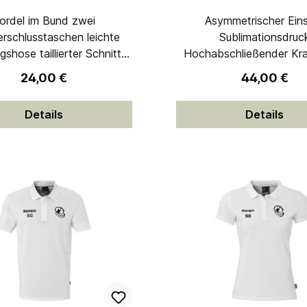
ordel im Bund zwei
Asymmetrischer Ein
schlusstaschen leichte
Sublimationsdruc
aillierter Schnitt
Hochabschließender Kra
schluss auf der Rückseite
Kapuze Fleece auf der Innenseite
Regulärer Preis:
Regulärer Pr
24,00 €
44,00 €
einabschlusses 100 %
für angenehmes Trage
Polyester
Seitliche Reißverschlus
Details
Details
Beschreibbares Namens
innen 100% Polyester 