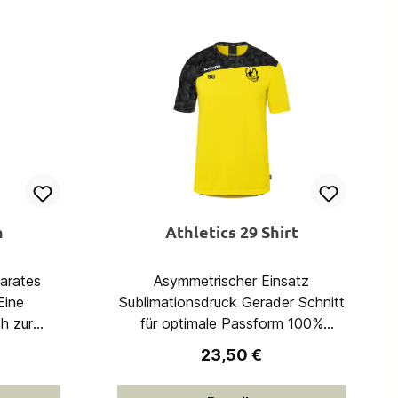
m
Athletics 29 Shirt
Asymmetrischer Einsatz
Sublimationsdruck Gerader Schnitt
h zur
für optimale Passform 100%
kflasche
Polyester (recycelt)
reis:
Regulärer Preis:
23,50 €
 47,5
r 98%