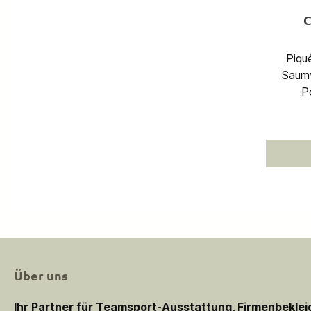
C
Piqué Gestickter Schr
Saumv
P
Über uns
Ihr Partner für Teamsport-Ausstattung, Firmenbekle