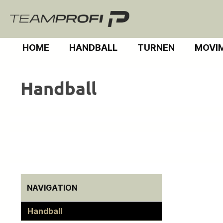
m Hauptinhalt springen
Zur Suche springen
Zur Hauptnavigation springen
HOME
HANDBALL
TURNEN
MOVI
Handball
NAVIGATION
Handball