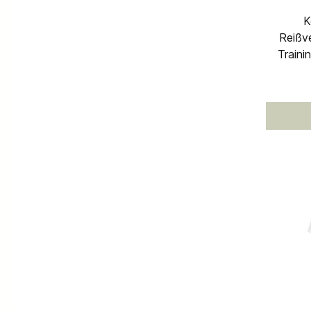
K
Reißver
Trainingshose t
Reisver
des B