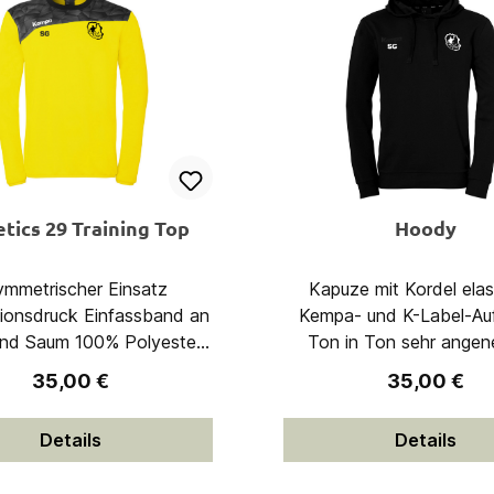
tics 29 Training Top
Hoody
ymmetrischer Einsatz
Kapuze mit Kordel elastische
uck Einfassband an
Kempa- und K-Label-Au
um 100% Polyester
Ton in Ton sehr angenehmes
(recycelt)
Material Basic-Design 80%
Regulärer Preis:
Regulärer Pr
35,00 €
35,00 €
Baumwolle, 20% Poly
Details
Details