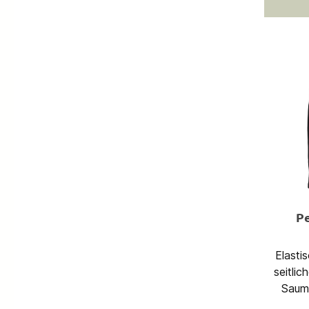
Seitentasc
Poly
Polyester Größe L - Maße: 
30 x
LiterGr
34,5 
P
Elasti
seitliche Ei
Saumverlauf