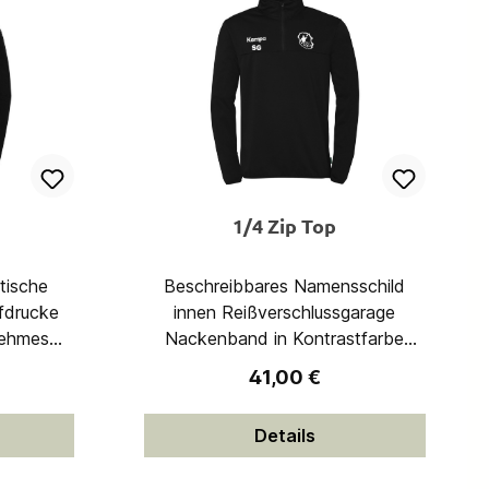
1/4 Zip Top
Beschreibbares Namensschild
fdrucke
innen Reißverschlussgarage
Nackenband in Kontrastfarbe
Einfassband an Ärmel und Saum
eis:
Regulärer Preis:
41,00 €
ester
Stehkragen 100% Polyester
(recycelt)
Details