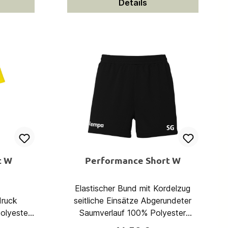
Details
, 2%
t W
Performance Short W
Elastischer Bund mit Kordelzug
druck
seitliche Einsätze Abgerundeter
Saumverlauf 100% Polyester
(recycelt)