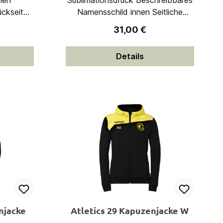
hen
Sublimationsdruck Beschreibbares
ückseite
Namensschild innen Seitliche
Reißverschlusstaschen
eis:
Regulärer Preis:
31,00 €
t)
Einfassband an Ärmel und Saum
Taillierter Schnitt 100% Polyester
Details
(recycelt)
njacke
Atletics 29 Kapuzenjacke W