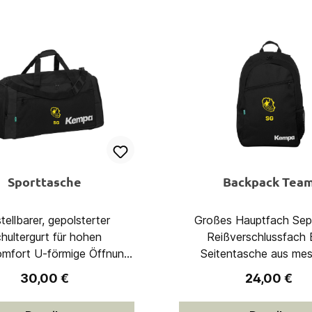
Sporttasche
Backpack Tea
tellbarer, gepolsterter
Großes Hauptfach Separates
hultergurt für hohen
Reißverschlussfach Eine
örmige Öffnung
Seitentasche aus mes
ltergurt ist abnehmbar
Aufbewahrung einer Trin
Regulärer Preis:
Regulärer P
30,00 €
24,00 €
iche Reißverschlusstasche
Maße: 33,5 x 15,5 x
rderseite Zwei große
cmVolumen: 24 Lite