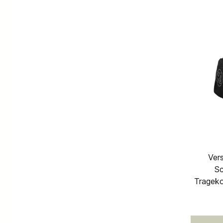
Vers
Sc
Tragekomfort U-f
Schu
Zusätzl
auf der Vo