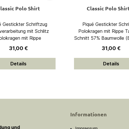
lassic Polo Shirt
Classic Polo Shir
iftzug
Piqué Gestickter Schriftzug
erarbeitung mit Schlitz
Polokragen mit Rippe Taillierter
olokragen mit Rippe
Schnitt 57% Baumwolle (Bio), 38%
Polyester (recycelt), 5%
Regulärer Preis:
Regulärer P
31,00 €
31,00 €
Details
Details
Informationen
idung und
Impressum